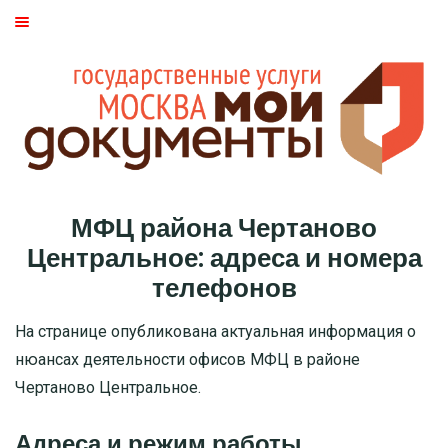
ГЛАВНАЯ
МОСКВА
СТАТЬИ
ДМИТРОВСКИЙ РАЙОН
МФЦ района Чертаново
БАСМАННЫЙ РАЙОН
Центральное: адреса и номера
телефонов
МОЖАЙСКИЙ
На странице опубликована актуальная информация о
ТВЕРСКОЙ
нюансах деятельности офисов МФЦ в районе
Чертаново Центральное.
ЦАО
Адреса и режим работы
САО