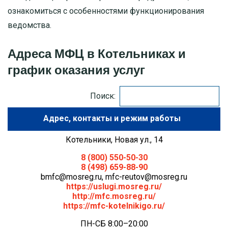
ознакомиться с особенностями функционирования
МОСКОВСКАЯ ОБЛАСТЬ
ведомства.
ПУШКИНО
Адреса МФЦ в Котельниках и
график оказания услуг
ДЗЕРЖИНСКИЙ
Поиск:
БАЛАШИХА
Адрес
ДМИТРОВ
Котельники, Новая ул., 14
ХИМКИ
8 (800) 550-50-30
8 (498) 659-88-90
ЧЕХОВ
bmfc@mosreg.ru
,
mfc-reutov@mosreg.ru
https://uslugi.mosreg.ru/
http://mfc.mosreg.ru/
https://mfc-kotelnikigo.ru/
ПН-СБ 8:00–20:00