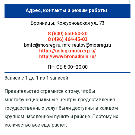
Адрес
МОСКОВСКАЯ ОБЛАСТЬ
Бронницы, Кожурновская ул., 73
ПУШКИНО
8 (800) 550-50-30
8 (496) 464-45-03
ДЗЕРЖИНСКИЙ
bmfc@mosreg.ru
,
mfc-reutov@mosreg.ru
https://uslugi.mosreg.ru/
http://www.bronadmin.ru/
БАЛАШИХА
ПН-СБ 8:00–20:00
ДМИТРОВ
Записи с 1 до 1 из 1 записей
ХИМКИ
Правительство стремится к тому, чтобы
многофункциональные центры предоставления
ЧЕХОВ
государственных услуг были доступны в каждом
крупном населенном пункте и районе. Поэтому их
количество все еще растет.