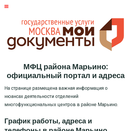
ГЛАВНАЯ
МОСКВА
СТАТЬИ
ДМИТРОВСКИЙ РАЙОН
МФЦ района Марьино:
БАСМАННЫЙ РАЙОН
официальный портал и адреса
МОЖАЙСКИЙ
На странице размещена важная информация о
нюансах деятельности отделений
ТВЕРСКОЙ
многофункциональных центров в районе Марьино.
ЦАО
График работы, адреса и
телефоны в районе Марьино
САО