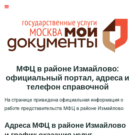
ГЛАВНАЯ
МОСКВА
СТАТЬИ
ДМИТРОВСКИЙ РАЙОН
МФЦ в районе Измайлово:
БАСМАННЫЙ РАЙОН
официальный портал, адреса и
телефон справочной
МОЖАЙСКИЙ
На странице приведена официальная информация о
ТВЕРСКОЙ
работе представительств МФЦ в районе Измайлово.
ЦАО
Адреса МФЦ в районе Измайлово
и график оказания услуг
САО