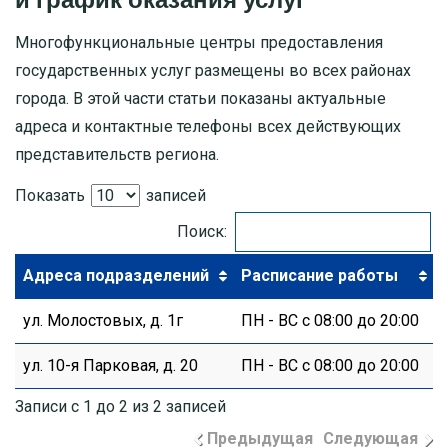
Многофункциональные центры предоставления
МОСКОВСКАЯ ОБЛАСТЬ
государственных услуг размещены во всех районах
ПУШКИНО
города. В этой части статьи показаны актуальные
адреса и контактные телефоны всех действующих
ДЗЕРЖИНСКИЙ
представительств региона.
Показать
записей
БАЛАШИХА
Поиск:
ДМИТРОВ
Адреса подразделений
Расписание работы
ХИМКИ
ул. Молостовых, д. 1г
ПН - ВС с 08:00 до 20:00
ЧЕХОВ
ул. 10-я Парковая, д. 20
ПН - ВС с 08:00 до 20:00
Записи с 1 до 2 из 2 записей
Предыдущая
Следующая