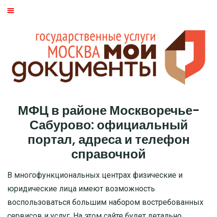
ГЛАВНАЯ
МОСКВА
СТАТЬИ
ДМИТРОВСКИЙ РАЙОН
МФЦ в районе Москворечье-
БАСМАННЫЙ РАЙОН
Сабурово: официальный
портал, адреса и телефон
МОЖАЙСКИЙ
справочной
ТВЕРСКОЙ
В многофункциональных центрах физические и
юридические лица имеют возможность
ЦАО
воспользоваться большим набором востребованных
САО
сервисов и услуг. На этом сайте будет детально