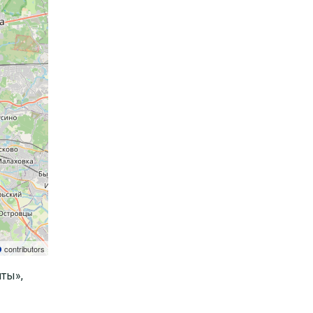
p
contributors
ты»,