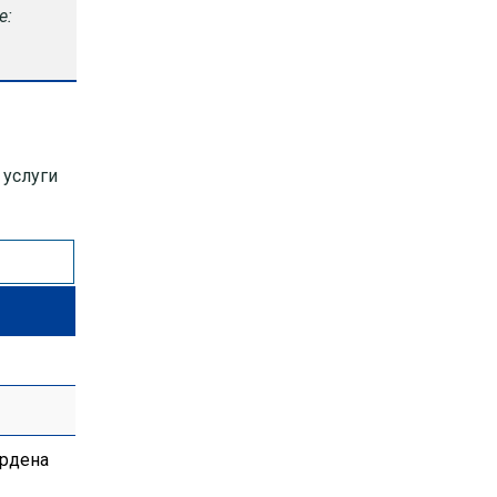
е:
 услуги
ордена