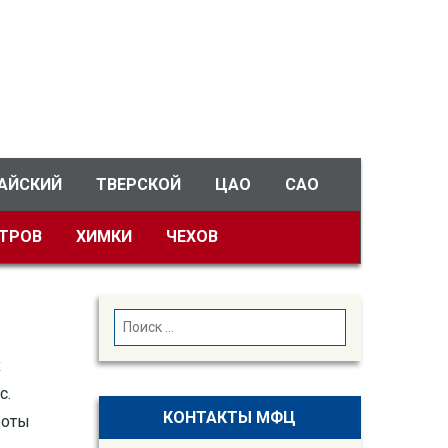
АЙСКИЙ
ТВЕРСКОЙ
ЦАО
САО
ТРОВ
ХИМКИ
ЧЕХОВ
SEARCH
Search
for:
х
с.
КОНТАКТЫ МФЦ
боты