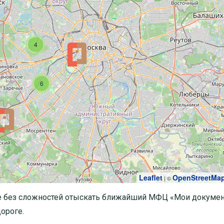
4
6
Leaflet
OpenStreetMa
| ©
е без сложностей отыскать ближайший МФЦ «Мои докумен
ороге.