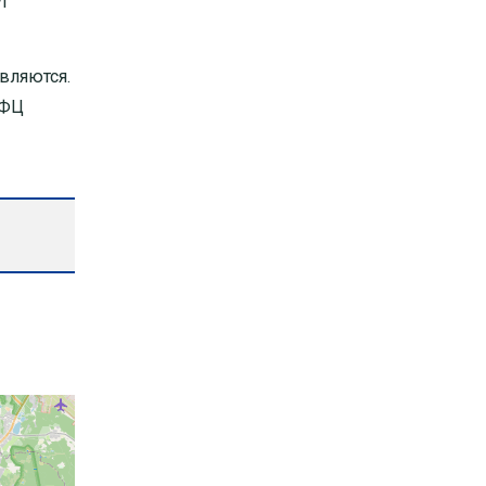
уг
вляются.
МФЦ