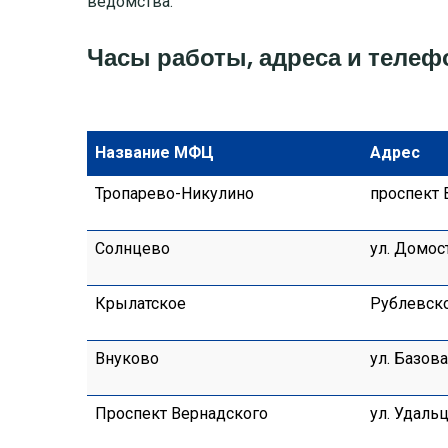
ведомства.
МОСКОВСКАЯ ОБЛАСТЬ
Часы работы, адреса и теле
ПУШКИНО
ДЗЕРЖИНСКИЙ
Название МФЦ
Адрес
Тропарево-Никулино
проспект В
БАЛАШИХА
ДМИТРОВ
Солнцево
ул. Домост
ХИМКИ
Крылатское
Рублевское
ЧЕХОВ
Внуково
ул. Базовая
Проспект Вернадского
ул. Удальцо