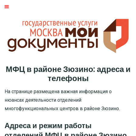
ГЛАВНАЯ
МОСКВА
СТАТЬИ
ДМИТРОВСКИЙ РАЙОН
МФЦ в районе Зюзино: адреса и
БАСМАННЫЙ РАЙОН
телефоны
МОЖАЙСКИЙ
На странице размещена важная информация о
нюансах деятельности отделений
ТВЕРСКОЙ
многофункциональных центров в районе Зюзино.
ЦАО
Адреса и режим работы
отделений МФЦ в районе Зюзино
САО