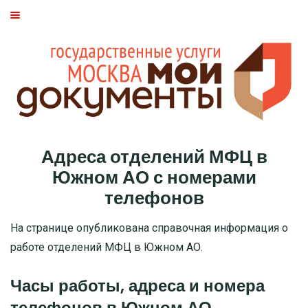
ГЛАВНАЯ
МОСКВА
СТАТЬИ
ДМИТРОВСКИЙ РАЙОН
Адреса отделений МФЦ в
БАСМАННЫЙ РАЙОН
Южном АО с номерами
телефонов
МОЖАЙСКИЙ
На странице опубликована справочная информация о
ТВЕРСКОЙ
работе отделений МФЦ в Южном АО.
ЦАО
Часы работы, адреса и номера
телефонов в Южном АО
САО