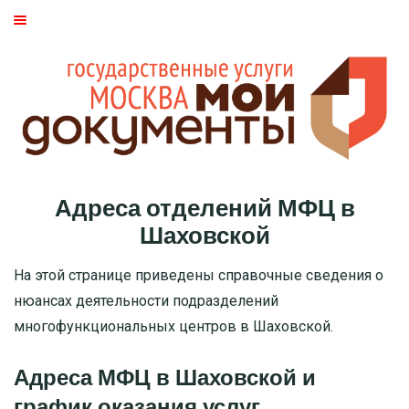
ГЛАВНАЯ
МОСКВА
СТАТЬИ
ДМИТРОВСКИЙ РАЙОН
Адреса отделений МФЦ в
БАСМАННЫЙ РАЙОН
Шаховской
МОЖАЙСКИЙ
На этой странице приведены справочные сведения о
нюансах деятельности подразделений
ТВЕРСКОЙ
многофункциональных центров в Шаховской.
ЦАО
Адреса МФЦ в Шаховской и
график оказания услуг
САО