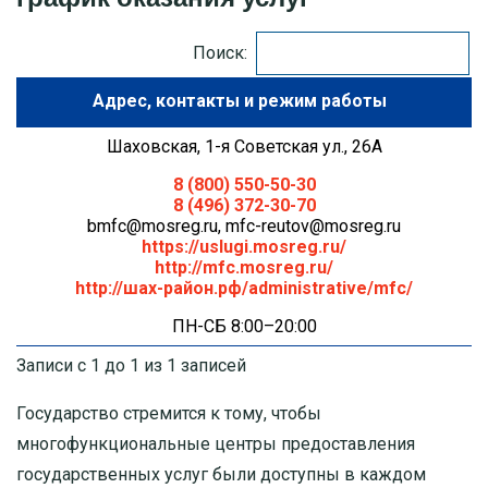
МОСКОВСКАЯ ОБЛАСТЬ
Поиск:
Адрес
ПУШКИНО
Шаховская, 1-я Советская ул., 26А
ДЗЕРЖИНСКИЙ
8 (800) 550-50-30
8 (496) 372-30-70
БАЛАШИХА
bmfc@mosreg.ru
,
mfc-reutov@mosreg.ru
https://uslugi.mosreg.ru/
http://mfc.mosreg.ru/
ДМИТРОВ
http://шах-район.рф/administrative/mfc/
ХИМКИ
ПН-СБ 8:00–20:00
Записи с 1 до 1 из 1 записей
ЧЕХОВ
Государство стремится к тому, чтобы
многофункциональные центры предоставления
государственных услуг были доступны в каждом