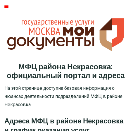
ГЛАВНАЯ
МОСКВА
СТАТЬИ
ДМИТРОВСКИЙ РАЙОН
МФЦ района Некрасовка:
БАСМАННЫЙ РАЙОН
официальный портал и адреса
МОЖАЙСКИЙ
На этой странице доступна базовая информация о
нюансах деятельности подразделений МФЦ в районе
ТВЕРСКОЙ
Некрасовка.
ЦАО
Адреса МФЦ в районе Некрасовка
и график оказания услуг
САО