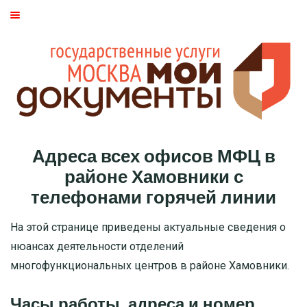
ГЛАВНАЯ
МОСКВА
СТАТЬИ
ДМИТРОВСКИЙ РАЙОН
Адреса всех офисов МФЦ в
БАСМАННЫЙ РАЙОН
районе Хамовники с
телефонами горячей линии
МОЖАЙСКИЙ
На этой странице приведены актуальные сведения о
ТВЕРСКОЙ
нюансах деятельности отделений
многофункциональных центров в районе Хамовники.
ЦАО
Часы работы, адреса и номер
САО